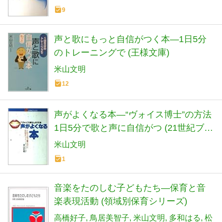
9
声と歌にもっと自信がつく本―1日5分
のトレーニングで (王様文庫)
米山文明
12
声がよくなる本―“ヴォイス博士”の方法
1日5分で歌と声に自信がつ (21世紀ブッ
クス)
米山文明
1
音楽をたのしむ子どもたち―保育と音
楽表現活動 (領域別保育シリーズ)
高橋好子
鳥居美智子
米山文明
多和はる
松