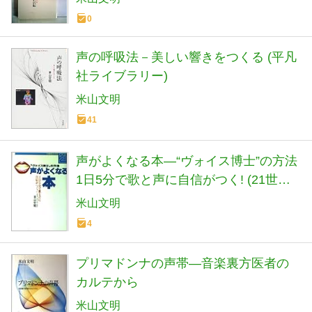
0
声の呼吸法－美しい響きをつくる (平凡
社ライブラリー)
米山文明
41
声がよくなる本―“ヴォイス博士”の方法
1日5分で歌と声に自信がつく! (21世紀
ブックス)
米山文明
4
プリマドンナの声帯―音楽裏方医者の
カルテから
米山文明