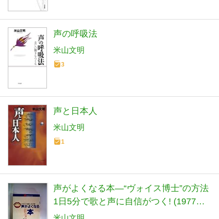
声の呼吸法
米山文明
3
声と日本人
米山文明
1
声がよくなる本―“ヴォイス博士”の方法
1日5分で歌と声に自信がつく! (1977年)
(21世紀ブックス)
米山文明