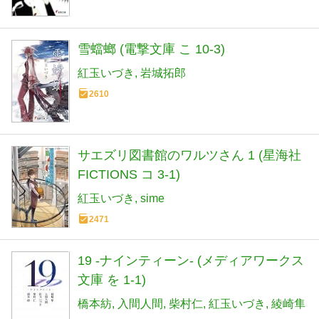
雪蟷螂 (電撃文庫 こ 10-3)
紅玉いづき
岩城拓郎
2610
サエズリ図書館のワルツさん 1 (星海社
FICTIONS コ 3-1)
紅玉いづき
sime
2471
19 -ナインティーン- (メディアワークス
文庫 を 1-1)
橋本紡
入間人間
柴村仁
紅玉いづき
綾崎隼