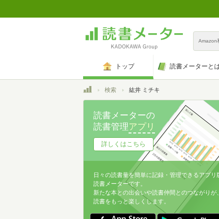
Amazo
トップ
読書メーターと
トップ
検索
紘井 ミチキ
読書メーターの
読書管理
アプリ
詳しくはこちら
日々の読書量を簡単に記録・管理できるアプリ
読書メーターです。
新たな本との出会いや読書仲間とのつながりが
読書をもっと楽しくします。