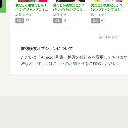
愛だとか復讐だとか 1
愛だとか復讐だとか 2
愛だとか復讐だとか 3
(ヤングジャンプコミ…
(ヤングジャンプコミ…
(ヤングジャンプコミ…
紘井 ミチキ
紘井 ミチキ
紘井 ミチキ
登録
27
登録
11
登録
6
全5件を表示
書誌検索オプションについて
ただいま「Amazon和書」検索の仕組みを変更しておりま
法など、詳しくは
こちらのお知らせ
をご確認ください。