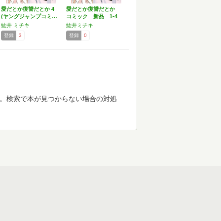
愛だとか復讐だとか 4
愛だとか復讐だとか
(ヤングジャンプコミ…
コミック 新品 1-4
巻…
紘井 ミチキ
紘井ミチキ
登録
3
登録
0
す。検索で本が見つからない場合の対処