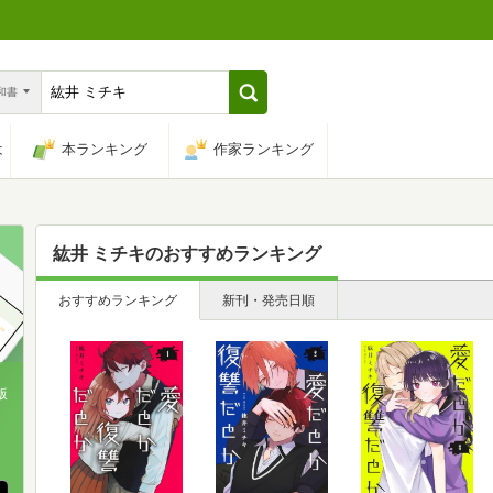
n和書
は
本ランキング
作家ランキング
紘井 ミチキ
のおすすめランキング
おすすめランキング
新刊・発売日順
版
、