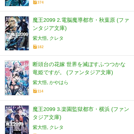
374
魔王2099 2.電脳魔導都市・秋葉原 (ファ
ンタジア文庫)
紫大悟
クレタ
182
断頭台の花嫁 世界を滅ぼすふつつかな
竜姫ですが。 (ファンタジア文庫)
紫大悟
かやはら
114
魔王2099 3.楽園監獄都市・横浜 (ファン
タジア文庫)
紫大悟
クレタ