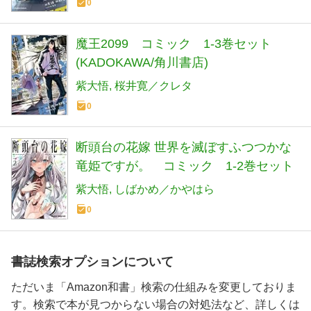
0
魔王2099 コミック 1-3巻セット
(KADOKAWA/角川書店)
紫大悟
桜井寛／クレタ
0
断頭台の花嫁 世界を滅ぼすふつつかな
竜姫ですが。 コミック 1-2巻セット
紫大悟
しばかめ／かやはら
0
書誌検索オプションについて
ただいま「Amazon和書」検索の仕組みを変更しておりま
す。検索で本が見つからない場合の対処法など、詳しくは