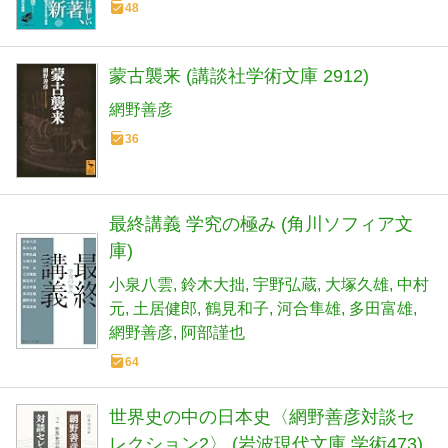
48
蒙古襲来 (講談社学術文庫 2912)
網野善彦
36
最終講義 学究の極み (角川ソフィア文
庫)
小泉八雲
鈴木大拙
宇野弘蔵
大塚久雄
中村
元
土居健郎
鶴見和子
河合隼雄
多田富雄
網野善彦
阿部謹也
64
世界史の中の日本史〈網野善彦対談セ
レクション2〉 (岩波現代文庫 学術473)