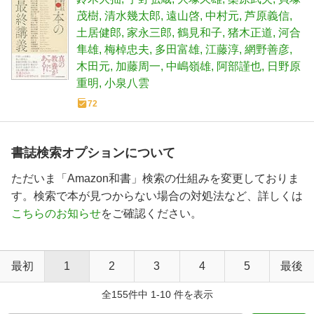
茂樹
清水幾太郎
遠山啓
中村元
芦原義信
土居健郎
家永三郎
鶴見和子
猪木正道
河合
隼雄
梅棹忠夫
多田富雄
江藤淳
網野善彦
木田元
加藤周一
中嶋嶺雄
阿部謹也
日野原
重明
小泉八雲
72
書誌検索オプションについて
ただいま「Amazon和書」検索の仕組みを変更しておりま
す。検索で本が見つからない場合の対処法など、詳しくは
こちらのお知らせ
をご確認ください。
最初
1
2
3
4
5
最後
全155件中 1-10 件を表示