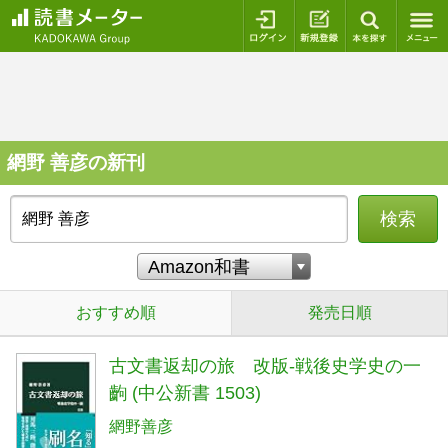
ログイン
新規登録
本を探
網野 善彦の新刊
検索
おすすめ順
発売日順
古文書返却の旅 改版-戦後史学史の一
齣 (中公新書 1503)
網野善彦