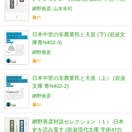
網野善彦
山本幸司
25
日本中世の非農業民と天皇 (下) (岩波文
庫青N402-3)
網野善彦
27
日本中世の非農業民と天皇（上） (岩波
文庫 青N402-2)
網野善彦
52
網野善彦対談セレクション（１） 日本
史を読み直す (岩波現代文庫 学術472)