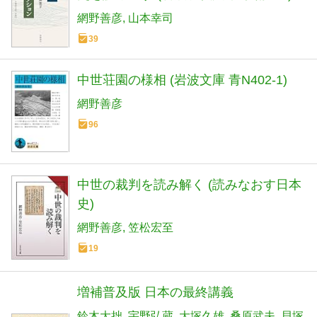
網野善彦
山本幸司
39
中世荘園の様相 (岩波文庫 青N402-1)
網野善彦
96
中世の裁判を読み解く (読みなおす日本
史)
網野善彦
笠松宏至
19
増補普及版 日本の最終講義
鈴木大拙
宇野弘蔵
大塚久雄
桑原武夫
貝塚