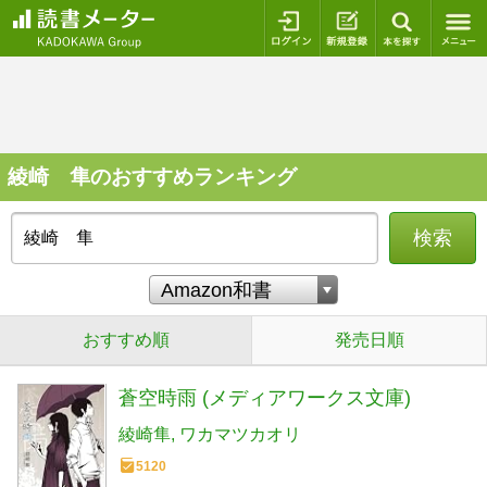
ログイン
新規登録
本を探
綾崎 隼のおすすめランキング
検索
おすすめ順
発売日順
蒼空時雨 (メディアワークス文庫)
綾崎隼
ワカマツカオリ
5120