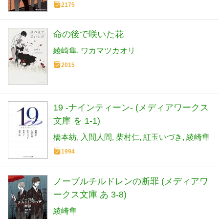
2175
命の後で咲いた花
綾崎隼
ワカマツカオリ
2015
19 -ナインティーン- (メディアワークス
文庫 を 1-1)
橋本紡
入間人間
柴村仁
紅玉いづき
綾崎隼
1994
ノーブルチルドレンの断罪 (メディアワ
ークス文庫 あ 3-8)
綾崎隼