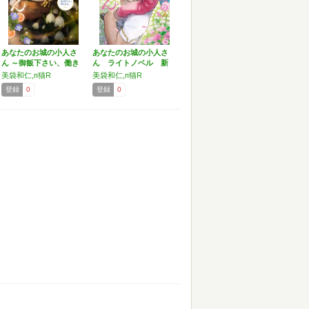
あなたのお城の小人さ
あなたのお城の小人さ
ん ～御飯下さい、働き
ん ライトノベル 新
ま…
品 …
美袋和仁,п猫R
美袋和仁,п猫R
登録
0
登録
0