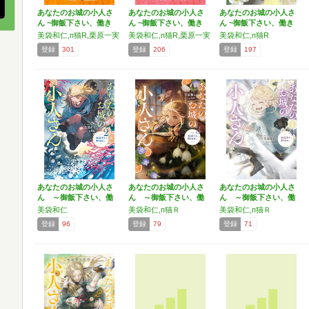
あなたのお城の小人さ
あなたのお城の小人さ
あなたのお城の小人さ
ん ~御飯下さい、働き
ん ~御飯下さい、働き
ん ~御飯下さい、働き
ま…
ま…
ま…
美袋和仁,п猫R,栗原一実
美袋和仁,п猫R,栗原一実
美袋和仁,п猫R
登録
301
登録
206
登録
197
あなたのお城の小人さ
あなたのお城の小人さ
あなたのお城の小人さ
ん ～御飯下さい、働
ん ～御飯下さい、働
ん ～御飯下さい、働
きま…
きま…
きま…
美袋和仁
美袋和仁,п猫Ｒ
美袋和仁,п猫Ｒ
登録
96
登録
79
登録
71