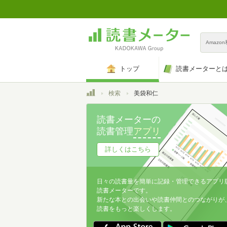
Amazo
トップ
読書メーターと
トップ
検索
美袋和仁
読書メーターの
読書管理
アプリ
詳しくはこちら
日々の読書量を簡単に記録・管理できるアプリ
読書メーターです。
新たな本との出会いや読書仲間とのつながりが
読書をもっと楽しくします。