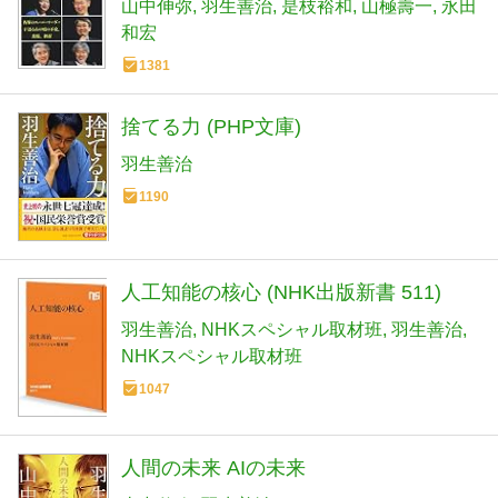
山中伸弥
羽生善治
是枝裕和
山極壽一
永田
和宏
1381
捨てる力 (PHP文庫)
羽生善治
1190
人工知能の核心 (NHK出版新書 511)
羽生善治
NHKスペシャル取材班
羽生善治
NHKスペシャル取材班
1047
人間の未来 AIの未来