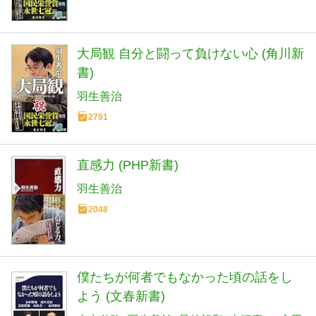
大局観 自分と闘って負けない心 (角川新
書)
羽生善治
2791
直感力 (PHP新書)
羽生善治
2048
僕たちが何者でもなかった頃の話をし
よう (文春新書)