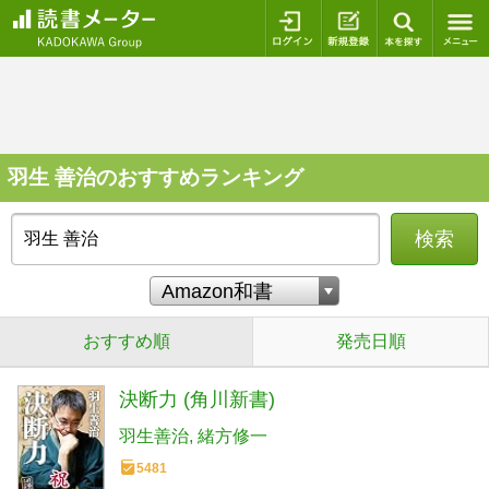
ログイン
新規登録
本を探
羽生 善治のおすすめランキング
検索
おすすめ順
発売日順
決断力 (角川新書)
羽生善治
緒方修一
5481