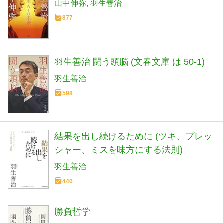
山中伸弥
羽生善治
877
羽生善治 闘う頭脳 (文春文庫 は 50-1)
羽生善治
598
結果を出し続けるために (ツキ、プレッ
シャー、ミスを味方にする法則)
羽生善治
440
勝負哲学