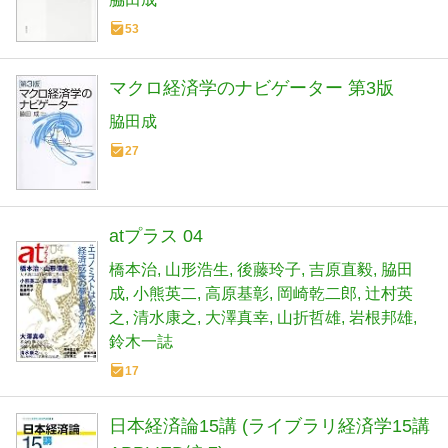
53
マクロ経済学のナビゲーター 第3版
脇田成
27
atプラス 04
橋本治
山形浩生
後藤玲子
吉原直毅
脇田
成
小熊英二
高原基彰
岡崎乾二郎
辻村英
之
清水康之
大澤真幸
山折哲雄
岩根邦雄
鈴木一誌
17
日本経済論15講 (ライブラリ経済学15講