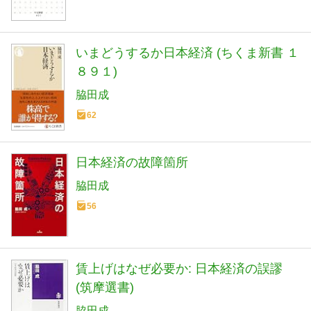
いまどうするか日本経済 (ちくま新書 １
８９１)
脇田成
62
日本経済の故障箇所
脇田成
56
賃上げはなぜ必要か: 日本経済の誤謬
(筑摩選書)
脇田成