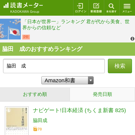
ログイン
新規登録
本を探
脇田 成のおすすめランキング
検索
おすすめ順
発売日順
ナビゲート!日本経済 (ちくま新書 825)
脇田成
70