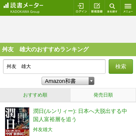
ログイン
新規登録
本を探
舛友 雄大のおすすめランキング
検索
おすすめ順
発売日順
潤日(ルンリィー): 日本へ大脱出する中
国人富裕層を追う
舛友雄大