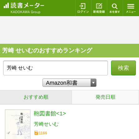
ログイン
新規登録
本を探
芳崎 せいむのおすすめランキング
検索
おすすめ順
発売日順
鞄図書館<1>
芳崎せいむ
1166