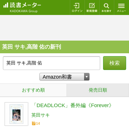
ログイン
新規登録
本を探
英田 サキ,高階 佑の新刊
検索
おすすめ順
発売日順
「DEADLOCK」番外編《Forever》
英田サキ
14