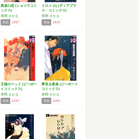
真昼の恋 (ショコラコミ
イロメ (1) (ディアプラ
ックス)
ス・コミックス)
草間 さかえ
草間 さかえ
登録
1557
登録
1515
王様のベッド (ビーボー
夢見る星座 (ビーボーイ
イコミックス)
コミックス)
草間 さかえ
草間 さかえ
登録
1222
登録
1183