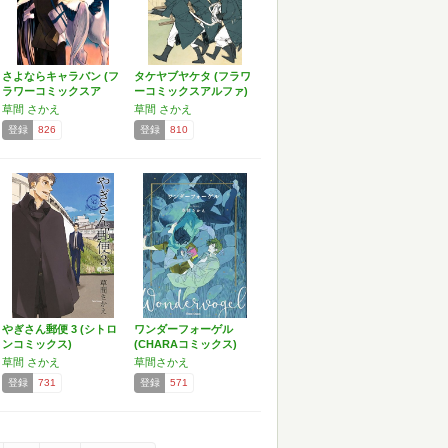
さよならキャラバン (フ
タケヤブヤケタ (フラワ
ラワーコミックスア
ーコミックスアルファ)
ル…
草間 さかえ
草間 さかえ
登録
826
登録
810
やぎさん郵便 3 (シトロ
ワンダーフォーゲル
ンコミックス)
(CHARAコミックス)
草間 さかえ
草間さかえ
登録
731
登録
571