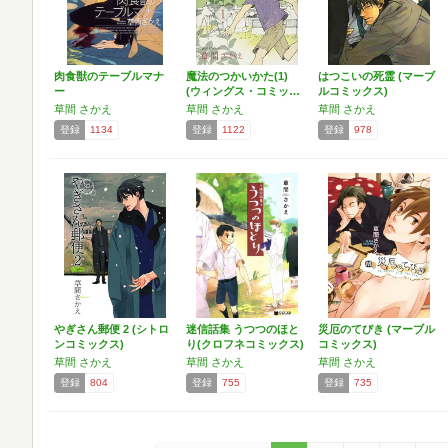
肉食獣のテーブルマナ
魔法のつかいかた(1)
はつこいの死霊 (マーブ
ー
(ウィングス・コミッ…
ルコミックス)
草間 さかえ
草間 さかえ
草間 さかえ
登録
1134
登録
1122
登録
978
やぎさん郵便 2 (シトロ
迷信話集 うつつのほと
災厄のてびき (マーブル
ンコミックス)
り(クロフネコミックス)
コミックス)
草間 さかえ
草間 さかえ
草間 さかえ
登録
804
登録
755
登録
735