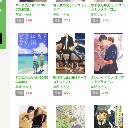
マッチ売り (CITRON
地下鉄の犬 (ドラコミッ
やぎさん郵便 (シトロン
COMICS)
クス)
コミックス) (CI…
版
草間 さかえ
草間 さかえ
草間 さかえ
、
登録
2268
登録
1768
登録
1709
どこにもない国 (EDGE
明け方に止む雨 (キャラ
ヌレル ─ イロメ (2) (デ
COMIX)
コミックス)
ィアプラス・…
草間 さかえ
草間 さかえ
草間 さかえ
登録
1335
登録
1280
登録
1259