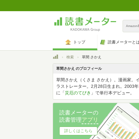
Amazo
トップ
読書メーターと
トップ
検索
草間 さかえ
草間さかえ のプロフィール
草間さかえ（くさま さかえ）。漫画家。
ラストレーター。2月28日生まれ。2003年
に「
災厄のてびき
」で単行本デビュー。
読書メーターの
読書管理
アプリ
詳しくはこちら