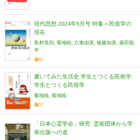
現代思想 2024年5月号 特集＝民俗学の
現在
島村恭則
菊地暁
六車由実
後藤知美
廣田龍
平
60
書いてみた生活史 学生とつくる民俗学:
学生とつくる民俗学
菊地暁
菊地暁
57
「日本心霊学会」研究: 霊術団体から学
術出版への道