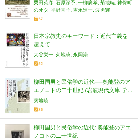
栗田英彦
石原深予
一柳廣孝
菊地暁
神保町
のオタ
平野直子
吉永進一
渡勇輝
57
日本宗教史のキーワード：近代主義を
超えて
大谷栄一
菊地暁
永岡崇
52
柳田国男と民俗学の近代──奥能登のア
エノコトの二十世紀 (岩波現代文庫 学術
485)
菊地暁
36
柳田国男と民俗学の近代: 奥能登のアエ
ノコトの二十世紀