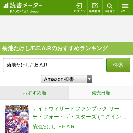
ログイン
新規登録
本を探
菊池たけし/F.E.A.Rのおすすめランキング
検索
おすすめ順
発売日順
ナイトウィザードファンブック リー
チ・フォー・ザ・スターズ (ログインテ
ーブルトークRPGシリーズ)
菊池たけし
F.E.A.R