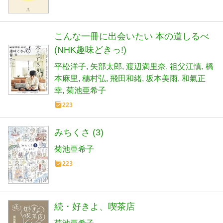
こんな一冊に出会いたい 本の道しるべ
(NHK趣味どきっ!)
平松洋子
矢部太郎
渡辺満里奈
祖父江慎
橋
本麻里
穗村弘
飛田和緒
坂本美雨
和氣正
幸
菊池亜希子
223
みちくさ (3)
菊池亜希子
223
続・好きよ、喫茶店