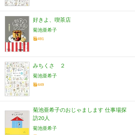
好きよ、喫茶店
菊池亜希子
491
みちくさ ２
菊池亜希子
449
菊池亜希子のおじゃまします 仕事場探
訪20人
菊池亜希子