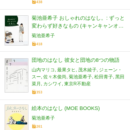
438
菊池亜希子 おしゃれのはなし。: ずっと
変わらず好きなもの (キャンキャンオッ
ジムック)
菊池亜希子
418
団地のはなし 彼女と団地の8つの物語
山内マリコ
最果タヒ
茂木綾子
ジェーン・
スー
佐々木俊尚
菊池亜希子
松田青子
黑田
菜月
カシワイ
東京R不動産
353
絵本のはなし (MOE BOOKS)
菊池亜希子
261