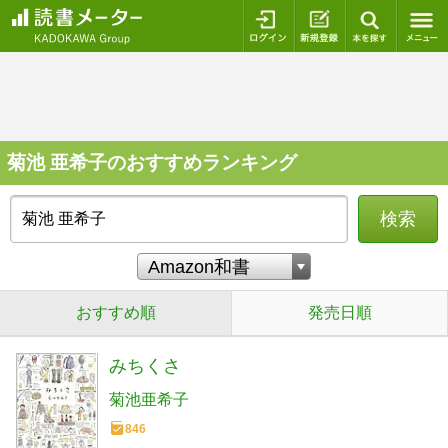
ログイン
新規登録
本を探
菊池 亜希子のおすすめランキング
検索
おすすめ順
発売日順
みちくさ
菊池亜希子
846