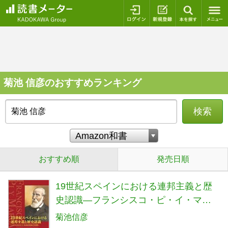
ログイン
新規登録
本を探
菊池 信彦のおすすめランキング
検索
おすすめ順
発売日順
19世紀スペインにおける連邦主義と歴
史認識―フランシスコ・ピ・イ・マル
ガルの生涯とその思想―
菊池信彦