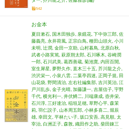
ター
芥川龍之介
佐藤雅彦(編)
542
お金本
夏目漱石
国木田独歩
泉鏡花
下中弥三郎
佐
藤義亮
永井荷風
正宗白鳥
種田山頭火
小川
未明
辻潤
金田一京助
山村暮鳥
北原白秋
武者小路実篤
萩原朔太郎
石川啄木
谷崎潤
一郎
石川武美
葛西善蔵
菊池寛
内田百閒
室生犀星
夢野久作
直木三十五
芥川龍之介
渋沢栄一
小泉八雲
二葉亭四迷
正岡子規
田
山花袋
野間清治
左右社編集部
吉川英治
江
戸川乱歩
金子光晴
加藤謙一
吉屋信子
宇野
千代
横光利一
井伏鱒二
川端康成
壺井栄
石川淳
三好達治
稲垣足穂
草野心平
森茉
莉
羽仁説子
山本周五郎
小林多喜二
堀辰
雄
幸田文
平林たい子
坂口安吾
高見順
太
宰治
白洲正子
森敦
織田作之助
柴田錬三