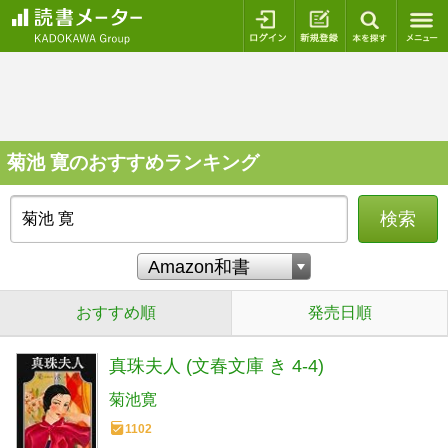
ログイン
新規登録
本を探
菊池 寛のおすすめランキング
検索
おすすめ順
発売日順
真珠夫人 (文春文庫 き 4-4)
菊池寛
1102