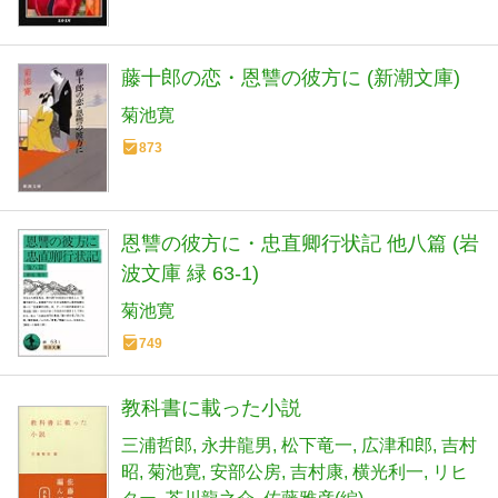
藤十郎の恋・恩讐の彼方に (新潮文庫)
菊池寛
873
恩讐の彼方に・忠直卿行状記 他八篇 (岩
波文庫 緑 63-1)
菊池寛
749
教科書に載った小説
三浦哲郎
永井龍男
松下竜一
広津和郎
吉村
昭
菊池寛
安部公房
吉村康
横光利一
リヒ