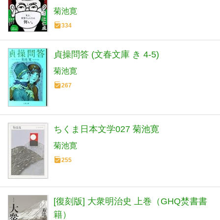
菊池寛
334
貞操問答 (文春文庫 き 4-5)
菊池寛
267
ちくま日本文学027 菊池寛
菊池寛
255
[復刻版] 大衆明治史 上巻（GHQ焚書書
籍）