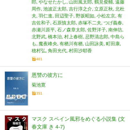
郎
やなせたかし
山田風太郎
鶴見俊輔
遠藤
周作
池波正太郎
吉行淳之介
立原正秋
北杜
夫
羽仁進
田辺聖子
野坂昭如
小松左京
有
吉佐和子
石原慎太郎
赤塚不二夫
つげ義春
赤瀬川原平
石ノ森章太郎
佐野洋子
南伸坊
北野武
橋本治
村上春樹
忌野清志郎
中島ら
も
魔夜峰央
有栖川有栖
山田詠美
町田康
穂村弘
角田光代
村田沙耶香
401
恩讐の彼方に
菊池寛
351
マスク スペイン風邪をめぐる小説集 (文
春文庫 き 4-7)