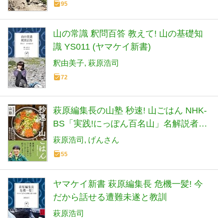
95
山の常識 釈問百答 教えて! 山の基礎知
識 YS011 (ヤマケイ新書)
釈由美子
萩原浩司
72
萩原編集長の山塾 秒速! 山ごはん NHK-
BS「実践!にっぽん百名山」名解説者が
すすめる
萩原浩司
げんさん
55
ヤマケイ新書 萩原編集長 危機一髪! 今
だから話せる遭難未遂と教訓
萩原浩司