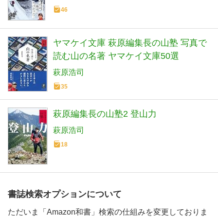
46
ヤマケイ文庫 萩原編集長の山塾 写真で
読む山の名著 ヤマケイ文庫50選
萩原浩司
35
萩原編集長の山塾2 登山力
萩原浩司
18
書誌検索オプションについて
ただいま「Amazon和書」検索の仕組みを変更しておりま