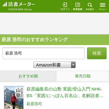
ログイン
新規登録
本を探
萩原 浩司のおすすめランキング
検索
おすすめ順
発売日順
萩原編集長の山塾 実践!登山入門 NHK-
BS「実践!にっぽん百名山」名解説者が
教える!
萩原浩司