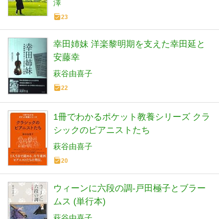
澤
23
幸田姉妹 洋楽黎明期を支えた幸田延と
安藤幸
萩谷由喜子
22
1冊でわかるポケット教養シリーズ クラ
シックのピアニストたち
萩谷由喜子
20
ウィーンに六段の調-戸田極子とブラー
ムス (単行本)
萩谷由喜子