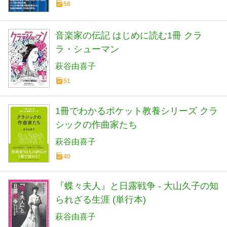
58
音楽家の伝記 はじめに読む1冊 クラ
ラ・シューマン
萩谷由喜子
51
1冊でわかるポケット教養シリーズ クラ
シックの作曲家たち
萩谷由喜子
40
『蝶々夫人』と日露戦争 - 大山久子の知
られざる生涯 (単行本)
萩谷由喜子