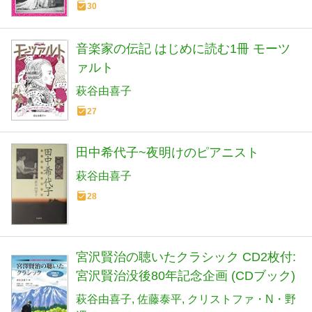
30
音楽家の伝記 はじめに読む1冊 モーツ
ァルト
萩谷由喜子
27
田中希代子~夜明けのピアニスト
萩谷由喜子
28
宮沢賢治の聴いたクラシック CD2枚付:
宮沢賢治没後80年記念企画 (CDブック)
萩谷由喜子
佐藤泰平
クリストファ・N・野