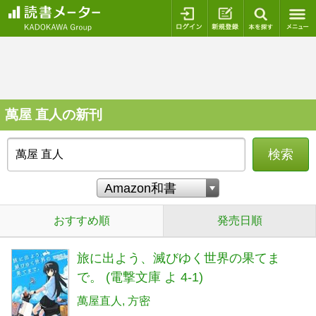
ログイン
新規登録
本を探
萬屋 直人の新刊
検索
おすすめ順
発売日順
旅に出よう、滅びゆく世界の果てま
で。 (電撃文庫 よ 4-1)
萬屋直人
方密