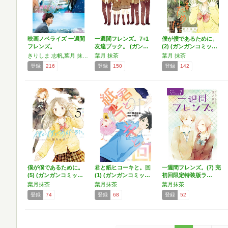
映画ノベライズ 一週間
一週間フレンズ。7+1
僕が僕であるために。
フレンズ。
友達ブック。 (ガン…
(2) (ガンガンコミッ…
きりしま 志帆,葉月 抹茶,泉澤 陽子
葉月 抹茶
葉月 抹茶
登録
216
登録
150
登録
142
僕が僕であるために。
君と紙ヒコーキと。回
一週間フレンズ。(7) 完
(5) (ガンガンコミッ…
(1) (ガンガンコミッ…
初回限定特装版ラ…
葉月抹茶
葉月抹茶
葉月抹茶
登録
74
登録
68
登録
52