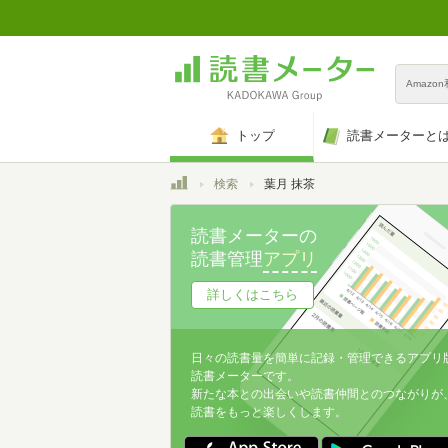
Amazo
トップ
読書メーターと
トップ
検索
葉月 抹茶
読書メーターの
読書管理
アプリ
詳しくはこちら
日々の読書量を簡単に記録・管理できるアプリ
読書メーターです。
新たな本との出会いや読書仲間とのつながりが
読書をもっと楽しくします。