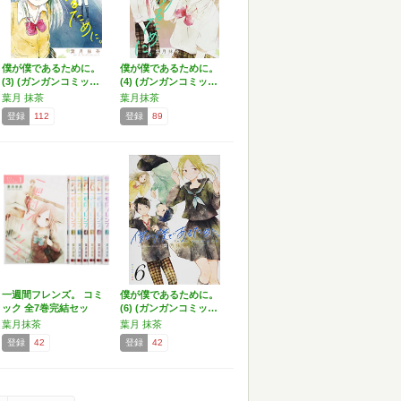
僕が僕であるために。
僕が僕であるために。
(3) (ガンガンコミッ…
(4) (ガンガンコミッ…
葉月 抹茶
葉月抹茶
登録
112
登録
89
一週間フレンズ。 コミ
僕が僕であるために。
ック 全7巻完結セッ
(6) (ガンガンコミッ…
ト…
葉月抹茶
葉月 抹茶
登録
42
登録
42