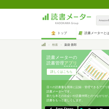
Amazo
トップ
読書メーターと
トップ
検索
薬袋 善郎
読書メーターの
読書管理
アプリ
詳しくはこちら
日々の読書量を簡単に記録・管理できるアプリ
読書メーターです。
新たな本との出会いや読書仲間とのつながりが
読書をもっと楽しくします。