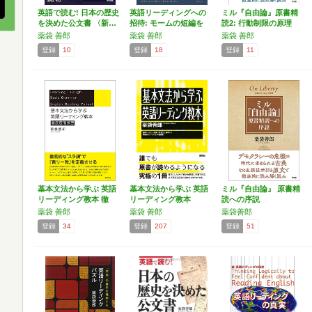
英語で読む! 日本の歴史
英語リーディングへの
ミル『自由論』原書精
を決めた公文書 〈新…
招待: モームの短編を
読2: 行動制限の原理
原…
薬袋 善郎
薬袋 善郎
薬袋 善郎
登録
10
登録
18
登録
11
基本文法から学ぶ 英語
基本文法から学ぶ 英語
ミル『自由論』 原書精
リーディング教本 徹
リーディング教本
読への序説
底…
薬袋 善郎
薬袋 善郎
薬袋善郎
登録
34
登録
207
登録
51