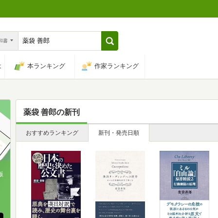
n和書
は
本ランキング
作家ランキング
薬袋 善郎
の新刊
おすすめランキング
新刊・発売日順
版
、