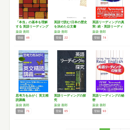
「本当」の基本を理解
英語で読む!日本の歴史
英語リーディングの真
する 英語リーディング
を決めた公文書
実: 続・英語リーディ
パ…
ン…
薬袋 善郎
薬袋 善郎
薬袋 善郎
登録
46
登録
22
登録
74
思考力をみがく 英文精
英語リーディングの探
英語リーディングの秘
読講義
究
密
薬袋 善郎
薬袋 善郎
薬袋 善郎
登録
71
登録
65
登録
93