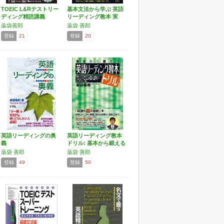
TOEIC L&Rテストリー
基本文法から学ぶ 英語
ディング精読講義
リーディング教本 実
践…
薬袋善郎
薬袋 善郎
登録
21
登録
20
英語リーディングの奥
英語リーディング教本
義
ドリル: 基本から鍛える
薬袋 善郎
薬袋 善郎
登録
49
登録
50