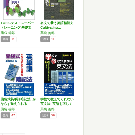
TOEICテストスーパー
名文で養う英語精読力
トレーニング 基礎文…
Cultivating…
薬袋 善郎
薬袋 善郎
登録
11
登録
11
薬袋式英単語暗記法: か
学校で教えてくれない
ならず覚えられる
英文法: 英語を正しく
理…
薬袋 善郎
薬袋 善郎
登録
47
登録
59