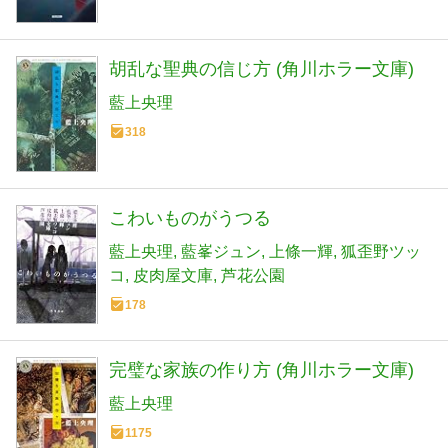
胡乱な聖典の信じ方 (角川ホラー文庫)
藍上央理
318
こわいものがうつる
藍上央理
藍峯ジュン
上條一輝
狐歪野ツッ
コ
皮肉屋文庫
芦花公園
178
完璧な家族の作り方 (角川ホラー文庫)
藍上央理
1175