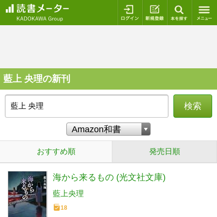
ログイン
新規登録
本を探
藍上 央理の新刊
検索
おすすめ順
発売日順
海から来るもの (光文社文庫)
藍上央理
18