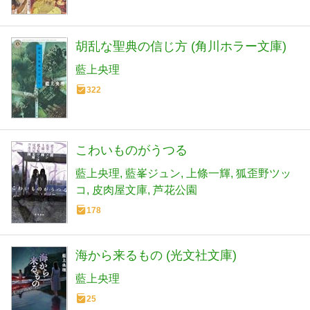
胡乱な聖典の信じ方 (角川ホラー文庫)
藍上央理
322
こわいものがうつる
藍上央理
藍峯ジュン
上條一輝
狐歪野ツッ
コ
皮肉屋文庫
芦花公園
178
海から来るもの (光文社文庫)
藍上央理
25