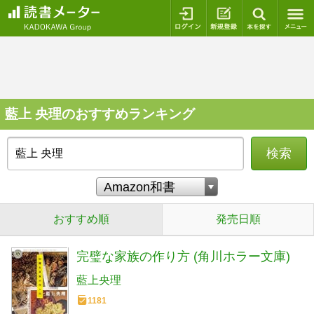
ログイン
新規登録
本を探
藍上 央理のおすすめランキング
検索
おすすめ順
発売日順
完璧な家族の作り方 (角川ホラー文庫)
藍上央理
1181