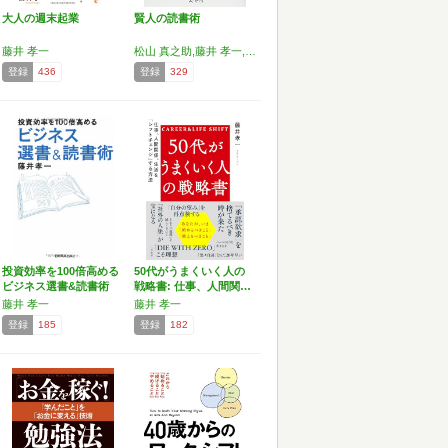
大人の週末起業
賢人の読書術
藤井 孝一
松山 真之助,藤井 孝一,中島 孝志,平野 啓一郎,成毛 眞
登録
436
登録
329
投資効率を100倍高める
50代がうまくいく人の
ビジネス選書&読書術
戦略書: 仕事、人間関…
藤井 孝一
藤井 孝一
登録
185
登録
182