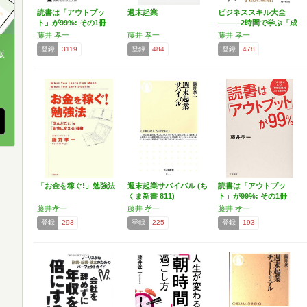
読書は「アウトプッ
週末起業
ビジネススキル大全
ト」が99%: その1冊
―――2時間で学ぶ「成
に…
果を…
藤井 孝一
藤井 孝一
藤井 孝一
登録
3119
登録
484
登録
478
版
、
「お金を稼ぐ!」勉強法
週末起業サバイバル (ち
読書は「アウトプッ
くま新書 811)
ト」が99%: その1冊
に…
藤井孝一
藤井 孝一
藤井 孝一
登録
293
登録
225
登録
193