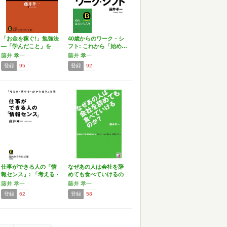
「お金を稼ぐ!」勉強法
40歳からのワーク・シ
―「学んだこと」を
フト: これから「始め…
「お…
藤井 孝一
藤井 孝一
登録
95
登録
92
仕事ができる人の「情
なぜあの人は会社を辞
報センス」: 「考える・
めても食べていけるの
…
か?
藤井 孝一
藤井 孝一
登録
62
登録
58