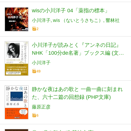
wisの小川洋子 04「薬指の標本」
小川洋子
wis （ないとうさちこ）
響林社
2
小川洋子が読みとく『アンネの日記』
NHK「100分de名著」ブックス編 (文春
文庫 お 17-5)
小川洋子
49
静かな夜はあの歌と 一曲一曲に刻まれ
た、六十二篇の回想録 (PHP文庫)
藤原正彦
6