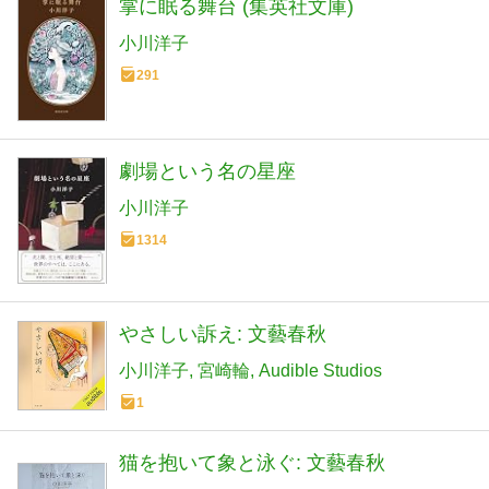
掌に眠る舞台 (集英社文庫)
小川洋子
291
劇場という名の星座
小川洋子
1314
やさしい訴え: 文藝春秋
小川洋子
宮崎輪
Audible Studios
1
猫を抱いて象と泳ぐ: 文藝春秋