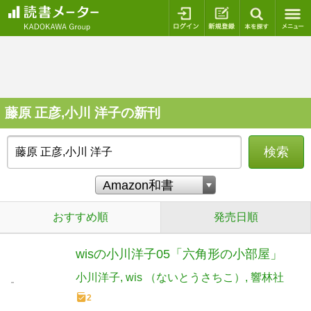
ログイン
新規登録
本を探
藤原 正彦,小川 洋子の新刊
検索
おすすめ順
発売日順
wisの小川洋子05「六角形の小部屋」
小川洋子
wis （ないとうさちこ）
響林社
2