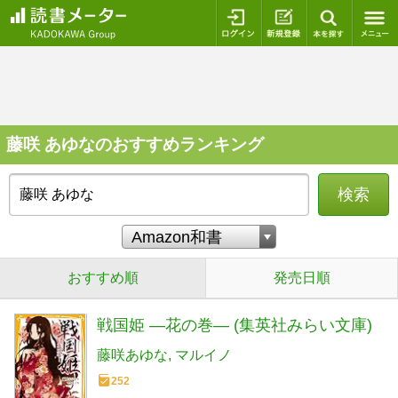
ログイン
新規登録
本を探
藤咲 あゆなのおすすめランキング
検索
おすすめ順
発売日順
戦国姫 ―花の巻― (集英社みらい文庫)
藤咲あゆな
マルイノ
252