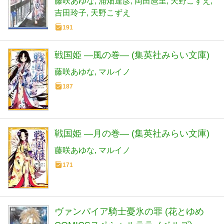
藤咲あゆな
浦畑達彦
岡田麿里
天野こずえ
吉田玲子
天野こずえ
191
戦国姫 ―風の巻― (集英社みらい文庫)
藤咲あゆな
マルイノ
187
戦国姫 ―月の巻― (集英社みらい文庫)
藤咲あゆな
マルイノ
171
ヴァンパイア騎士憂氷の罪 (花とゆめ