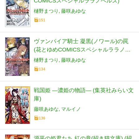
COMICSスペシャルララノベルズ)
樋野まつり
藤咲あゆな
151
ヴァンパイア騎士 凝黒(ノワール)の罠
(花とゆめCOMICSスペシャルララノベ
ルズ)
樋野まつり
藤咲あゆな
134
戦国姫 ―濃姫の物語― (集英社みらい文
庫)
藤咲あゆな
マルイノ
136
源平の姫君たち 紅の章(招き猫文庫) (招