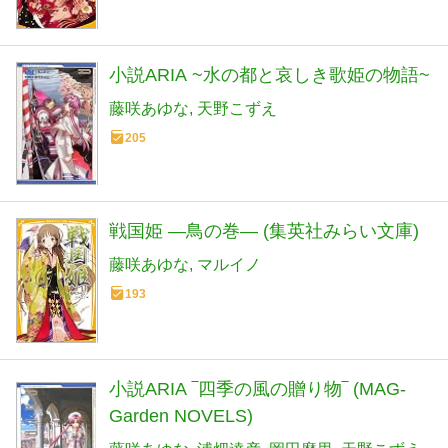
小説ARIA ~水の都と哀しき歌姫の物語~
藤咲あゆな
天野こずえ
205
戦国姫 ―鳥の巻― (集英社みらい文庫)
藤咲あゆな
マルイノ
193
小説ARIA ‾四季の風の贈り物‾ (MAG-
Garden NOVELS)