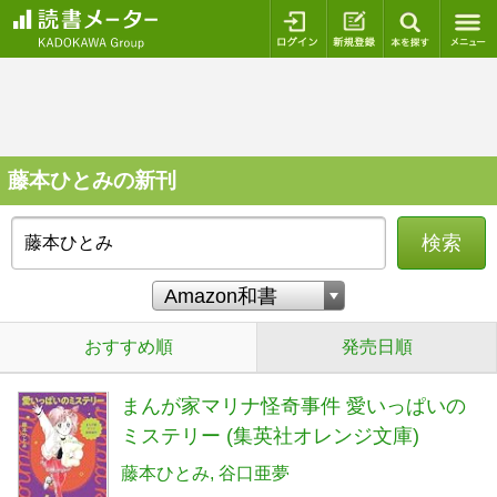
ログイン
新規登録
本を探
藤本ひとみの新刊
検索
おすすめ順
発売日順
まんが家マリナ怪奇事件 愛いっぱいの
ミステリー (集英社オレンジ文庫)
藤本ひとみ
谷口亜夢