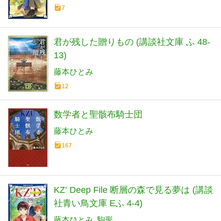
7
君が残した贈りもの (講談社文庫 ふ 48-
13)
藤本ひとみ
12
数学者と聖骸布騎士団
藤本ひとみ
167
KZ’ Deep File 断層の森で見る夢は (講談
社青い鳥文庫 Eふ 4-4)
藤本ひとみ
駒形