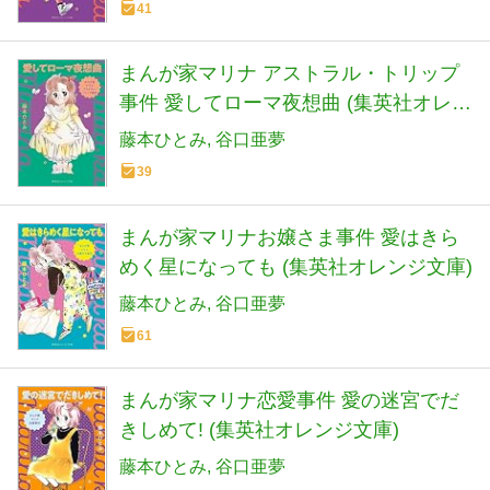
41
まんが家マリナ アストラル・トリップ
事件 愛してローマ夜想曲 (集英社オレン
ジ文庫)
藤本ひとみ
谷口亜夢
39
まんが家マリナお嬢さま事件 愛はきら
めく星になっても (集英社オレンジ文庫)
藤本ひとみ
谷口亜夢
61
まんが家マリナ恋愛事件 愛の迷宮でだ
きしめて! (集英社オレンジ文庫)
藤本ひとみ
谷口亜夢