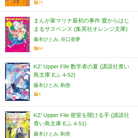
75
まんが家マリナ最初の事件 愛からはじ
まるサスペンス (集英社オレンジ文庫)
藤本ひとみ
谷口亜夢
94
KZ’ Upper File 数学者の夏 (講談社青い
鳥文庫 Eふ 4-52)
藤本ひとみ
駒形
4
KZ’ Upper File 密室を開ける手 (講談社
青い鳥文庫 Eふ 4-51)
藤本ひとみ
駒形