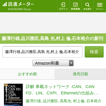
ログイン
新規登録
本を探
藤澤行雄,品川雅臣,高島 光,村上 倫,石本裕介の新刊
検索
おすすめ順
発売日順
詳解 車載ネットワーク -CAN、CAN
FD、LIN、CXPI、Ethernetの仕組みと
設計のために-
藤澤行雄
品川雅臣
高島光
村上倫
石本裕介