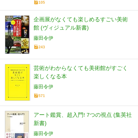
105
企画展がなくても楽しめるすごい美術
館 (ヴィジュアル新書)
藤田令伊
243
芸術がわからなくても美術館がすごく
楽しくなる本
藤田令伊
571
アート鑑賞、超入門! 7つの視点 (集英社
新書)
藤田令伊