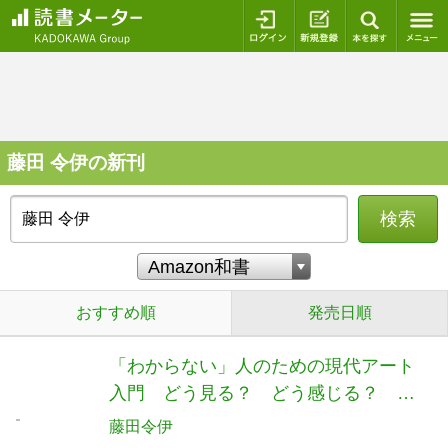
ログイン
新規登録
本を探
藤田 令伊の新刊
検索
おすすめ順
発売日順
「わからない」人のための現代アート
入門 どう見る？ どう感じる？ 何
を見つける？
藤田令伊