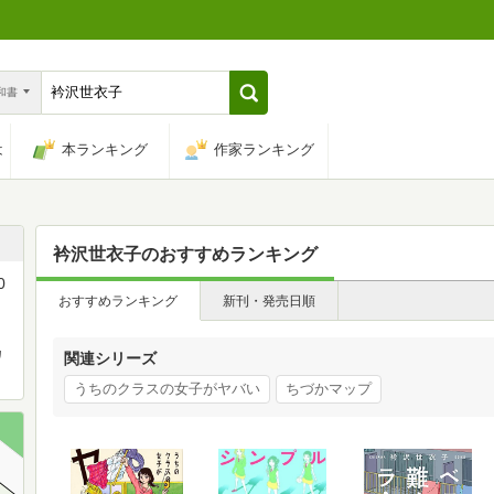
n和書
は
本ランキング
作家ランキング
衿沢世衣子
のおすすめランキング
0
おすすめランキング
新刊・発売日順
、
カ
関連シリーズ
うちのクラスの女子がヤバい
ちづかマップ