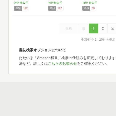
衿沢世衣子
衿沢世衣子
衿沢 世衣子
登録
112
登録
102
登録
89
最初
前
1
2
次
全39件中 1 - 20件を表示
書誌検索オプションについて
ただいま「Amazon和書」検索の仕組みを変更しておりま
法など、詳しくは
こちらのお知らせ
をご確認ください。