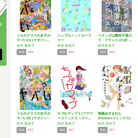
版
、
うちのクラスの女子が
シンプルノットローフ
ベランダは難攻不落の
ヤバい(1) (マガジン…
ァー
ラ・フランス (CUE …
衿沢 世衣子
衿沢 世衣子
衿沢世衣子
登録
553
登録
430
登録
345
うちのクラスの女子が
ちづかマップ 1 (フラワ
制服ぬすまれた
ヤバい(2) (マガジン…
ーコミックス〔スペ…
(Flowersコミックス)
衿沢 世衣子
衿沢 世衣子
衿沢 世衣子
登録
222
登録
207
登録
207