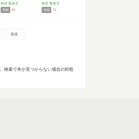
衿沢 世衣子
衿沢 世衣子
登録
87
登録
72
最後
す。検索で本が見つからない場合の対処