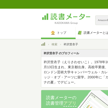
Amazo
トップ
読書メーターと
トップ
検索
衿沢世衣子
衿沢世衣子 のプロフィール
衿沢世衣子（えりさわせいこ）。1978年1
月13日生まれ、東京都出身。高校卒業後
ロンドン芸術大学キャンバーウェル・カレ
ッジ・オブ・アーツに留学。2000年に「
ナの夏」でデビュー。
読書メーターの
読書管理
アプリ