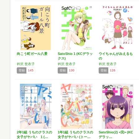
向こう町ガール八景
SatoShio 1 (KCデラッ
ウイちゃんがみえるも
クス)
の
衿沢 世衣子
衿沢 世衣子
衿沢 世衣子
登録
145
登録
130
登録
126
2年1組 うちのクラスの
1年1組 うちのクラスの
SatoShio(2) <完> (KC
女子がヤバい 1 (…
女子がヤバい (トー…
デラッ…