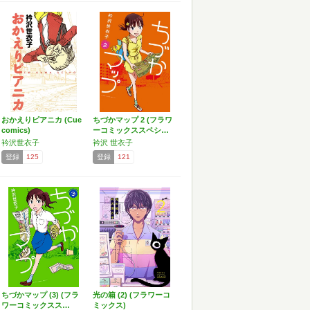
おかえりピアニカ (Cue
ちづかマップ 2 (フラワ
comics)
ーコミックススペシ…
衿沢世衣子
衿沢 世衣子
登録
125
登録
121
ちづかマップ (3) (フラ
光の箱 (2) (フラワーコ
ワーコミックスス…
ミックス)