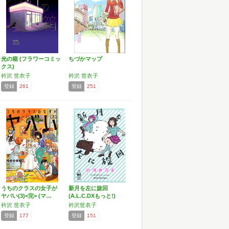
光の箱 (フラワーコミッ
ちづかマップ
クス)
衿沢 世衣子
衿沢 世衣子
登録
261
登録
251
うちのクラスの女子が
新月を左に旋回
ヤバい(3)<完> (マ…
(A.L.C.DXもっと!)
衿沢 世衣子
衿沢世衣子
登録
177
登録
151