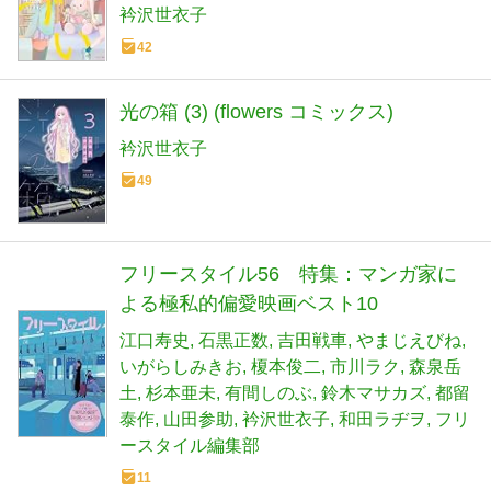
衿沢世衣子
42
光の箱 (3) (flowers コミックス)
衿沢世衣子
49
フリースタイル56 特集：マンガ家に
よる極私的偏愛映画ベスト10
江口寿史
石黒正数
吉田戦車
やまじえびね
いがらしみきお
榎本俊二
市川ラク
森泉岳
土
杉本亜未
有間しのぶ
鈴木マサカズ
都留
泰作
山田参助
衿沢世衣子
和田ラヂヲ
フリ
ースタイル編集部
11