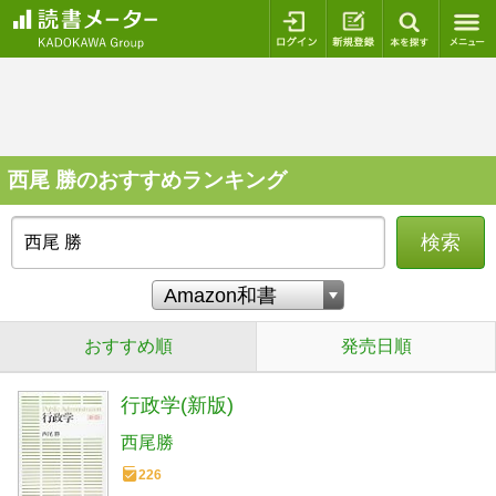
ログイン
新規登録
本を探
西尾 勝のおすすめランキング
検索
おすすめ順
発売日順
行政学(新版)
西尾勝
226