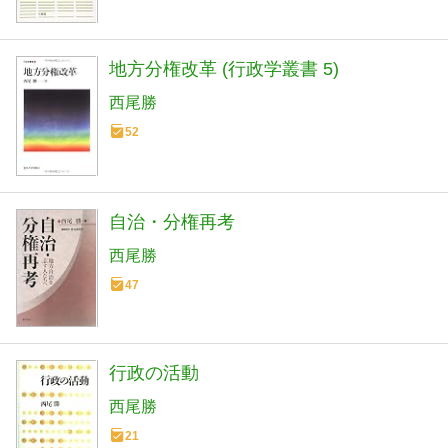
地方分権改革 (行政学叢書 5)
西尾勝
52
自治・分権再考
西尾勝
47
行政の活動
西尾勝
21