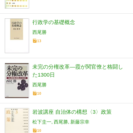
行政学の基礎概念
西尾勝
13
未完の分権改革―霞が関官僚と格闘し
た1300日
西尾勝
10
岩波講座 自治体の構想〈3〉政策
松下圭一
西尾勝
新藤宗幸
10