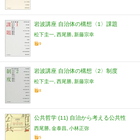
岩波講座 自治体の構想〈1〉課題
松下圭一
西尾勝
新藤宗幸
9
岩波講座 自治体の構想〈2〉制度
松下圭一
西尾勝
新藤宗幸
8
公共哲学 (11) 自治から考える公共性
西尾勝
金泰昌
小林正弥
5