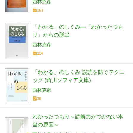
西林克彦
163
「わかる」のしくみ―「わかったつも
り」からの脱出
西林克彦
114
「わかる」のしくみ 誤読を防ぐテクニ
ック (角川ソフィア文庫)
西林克彦
30
わかったつもり～読解力がつかない本
当の原因～