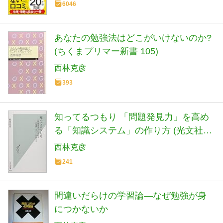
6046
あなたの勉強法はどこがいけないのか?
(ちくまプリマー新書 105)
西林克彦
393
知ってるつもり 「問題発見力」を高め
る「知識システム」の作り方 (光文社新
書)
西林克彦
241
間違いだらけの学習論―なぜ勉強が身
につかないか