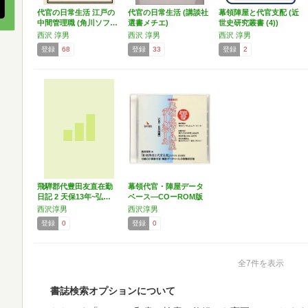
代官の日常生活 江戸の
代官の日常生活 (講談社
幕領陣屋と代官支配 (近
中間管理職 (角川ソフ…
選書メチエ)
世史研究叢書 (4))
西沢 淳男
西沢 淳男
西沢 淳男
登録
68
登録
33
登録
2
飛騨郡代豊田友直在勤
幕領代官・陣屋データ
日記 2 天保13年~弘…
ベース―COーROM版
西沢淳男
西沢淳男
登録
0
登録
0
全7件を表示
書誌検索オプションについて