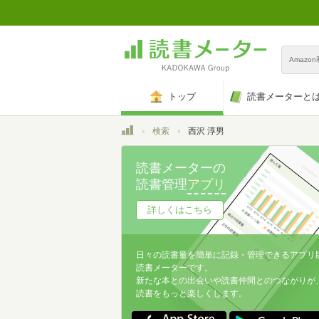
Amazo
トップ
読書メーターと
トップ
検索
西沢 淳男
読書メーターの
読書管理
アプリ
詳しくはこちら
日々の読書量を簡単に記録・管理できるアプリ
読書メーターです。
新たな本との出会いや読書仲間とのつながりが
読書をもっと楽しくします。