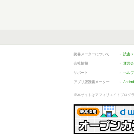
読書メーターについて
読書メ
会社情報
運営会
サポート
ヘルプ
アプリ版読書メーター
Andr
※本サイトはアフィリエイトプログ