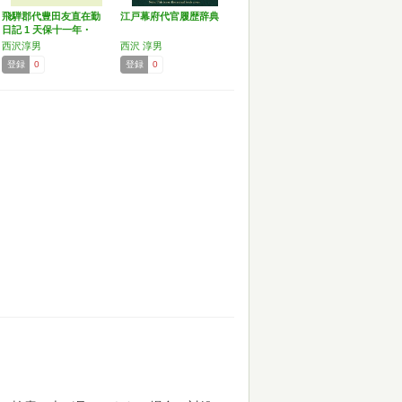
飛騨郡代豊田友直在勤
江戸幕府代官履歴辞典
日記 1 天保十一年・
十…
西沢淳男
西沢 淳男
登録
0
登録
0