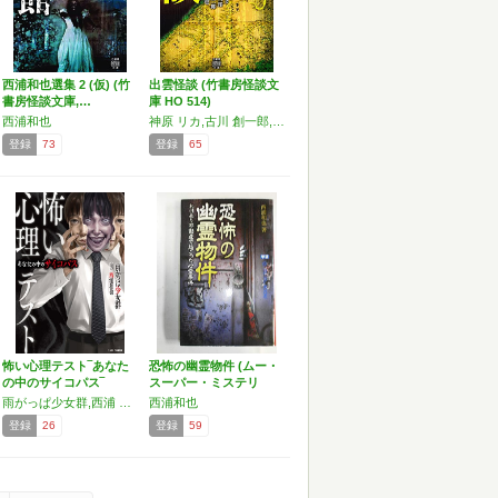
西浦和也選集 2 (仮) (竹
出雲怪談 (竹書房怪談文
書房怪談文庫,…
庫 HO 514)
西浦和也
神原 リカ,古川 創一郎,本間 亀二郎,西浦和也
登録
73
登録
65
怖い心理テスト‾あなた
恐怖の幽霊物件 (ムー・
の中のサイコパス‾
スーパー・ミステリ
ー…
雨がっぱ少女群,西浦 和也
西浦和也
登録
26
登録
59