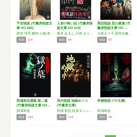
予言怪談 (竹書房怪談文
人形の怖い話 (竹書房怪
実話怪談 恐の家族 (竹
庫 HO 666)
談文庫 HO 619)
書房怪談文庫 HO …
雨宮 淳司,郷内 心瞳,朱雀門 出,住倉 カオス,田中 俊行,田辺 青蛙,西浦和也,響 洋平,ホームタウン,松岡真事,夜馬裕,幽木 武彦,夕暮 怪雨,吉田 悠軌
黒木 あるじ,川奈 まり子,西浦和也,田辺 青蛙
川奈まり子,岩井志麻子,西浦和也,松永瑞香,Dr.マキダシ
登録
114
登録
89
登録
55
西浦和也選集 獄ノ墓
現代怪談 地獄めぐり
帝都怪談 (TO文庫)
(竹書房怪談文庫 HO…
(竹書房文庫)
西浦和也
西浦 和也,松原タニシ,川奈まり子,牛抱せん夏,内藤駆
西浦和也
登録
104
登録
123
登録
56