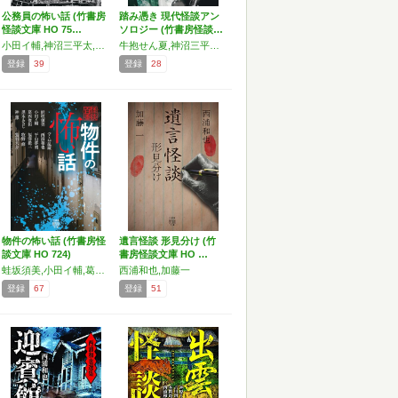
公務員の怖い話 (竹書房
踏み憑き 現代怪談アン
怪談文庫 HO 75…
ソロジー (竹書房怪談…
小田イ輔,神沼三平太,川奈まり子,黒木あるじ,田辺青蛙,つくね乱蔵,西浦和也
牛抱せん夏,神沼三平太,川奈まり子,クダマツヒロシ,田辺青蛙,司翆々稟,西浦和也,筆者,沫,丸山政也
登録
39
登録
28
物件の怖い話 (竹書房怪
遺言怪談 形見分け (竹
談文庫 HO 724)
書房怪談文庫 HO …
蛙坂須美,小田イ輔,葛西俊和,黒木あるじ,神薫,つくね乱蔵,西浦和也,平山夢明,福澤徹三,牧野修,鷲羽大介
西浦和也,加藤一
登録
67
登録
51