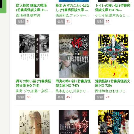
防人怪談 幽鬼の戦場
怪水 みずのこわいはな
トイレの怖い話 (竹書房
(竹書房怪談文庫, H…
し (竹書房怪談文庫 …
怪談文庫 HO 76…
西浦和也,橋本純
西浦和也,ファンキー・中村
小田イ輔,黒木あるじ,黒史郎,神薫,つくね乱蔵,鳥蔵柳浅,西浦和也,いたこ28号,真白圭
登録
3
登録
21
登録
35
葬りの怖い話 (竹書房怪
写真の怖い話 (竹書房怪
池袋怪談 (竹書房怪談文
談文庫 HO 745)
談文庫 HO 747)
庫 HO 729)
影野 ゾウ,加藤一,神沼三平太,高野真,月の砂漠,西浦和也,ねこや堂,ひびきはじめ,松本エムザ,諸星めぐる,吉田悠軌
黒木あるじ,川奈まり子,クダマツヒロシ,田辺青蛙,つくね乱蔵,鶴乃大助,西浦和也,鷲羽大介,いたこ28号,小田イ輔,葛西俊和,神沼三平太
西浦和也,はおまりこ
登録
55
登録
45
登録
74