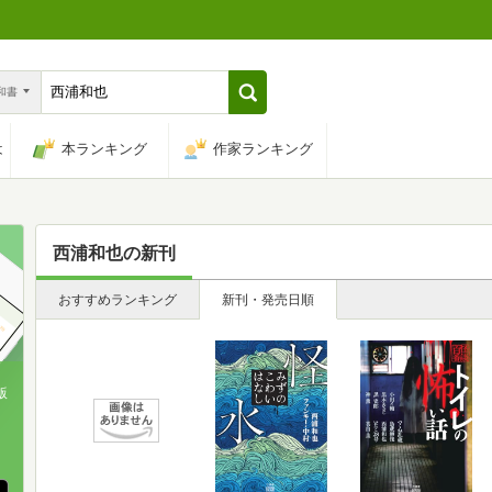
n和書
は
本ランキング
作家ランキング
西浦和也
の新刊
おすすめランキング
新刊・発売日順
版
、