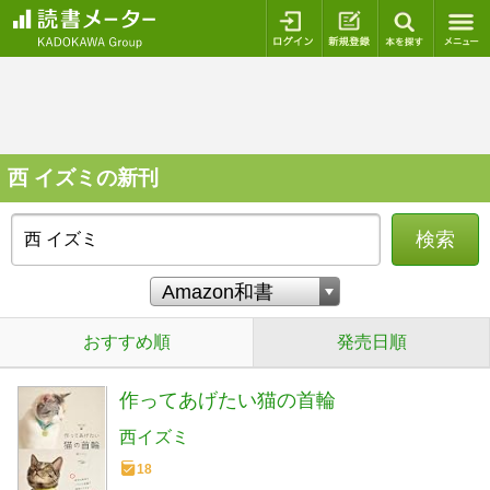
ログイン
新規登録
本を探
西 イズミの新刊
検索
おすすめ順
発売日順
作ってあげたい猫の首輪
西イズミ
18