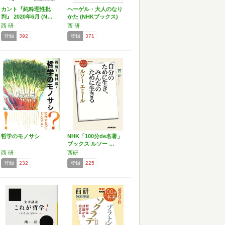
カント『純粋理性批
ヘーゲル・大人のなり
判』 2020年6月 (N…
かた (NHKブックス)
西 研
西 研
登録
392
登録
371
哲学のモノサシ
NHK「100分de名著」
ブックス ルソー …
西 研
西研
登録
232
登録
225