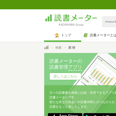
Amazo
トップ
読書メーターと
トップ
検索
西 研
読書メーターの
読書管理
アプリ
詳しくはこちら
日々の読書量を簡単に記録・管理できるアプリ
読書メーターです。
新たな本との出会いや読書仲間とのつながりが
読書をもっと楽しくします。