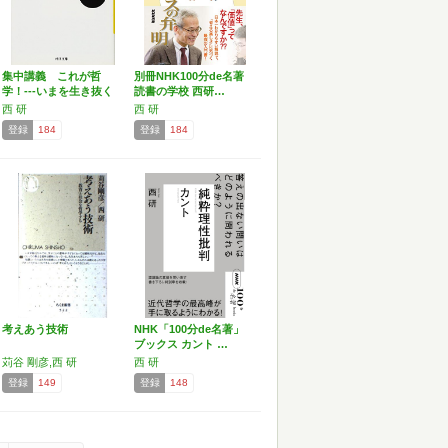
集中講義 これが哲
別冊NHK100分de名著
学！---いまを生き抜く
読書の学校 西研…
思…
西 研
西 研
登録
184
登録
184
考えあう技術
NHK「100分de名著」
ブックス カント …
苅谷 剛彦,西 研
西 研
登録
149
登録
148