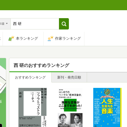
n和書
は
本ランキング
作家ランキング
西 研
のおすすめランキング
おすすめランキング
新刊・発売日順
版
、