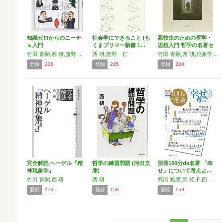
知識ゼロからのニーチ
社会学にできること (ち
高校生のための哲学・
ェ入門
くまプリマー新書 1…
思想入門 哲学の名著セ
レ…
竹田 青嗣,西 研,藤野 美奈子
西 研,菅野 仁
竹田 青嗣,西 研,現象学研究会
登録
206
登録
205
登録
200
完全解読 ヘーゲル『精
哲学の練習問題 (河出文
別冊100分de名著 「幸
神現象学』
庫)
せ」について考えよ…
竹田 青嗣,西 研
西 研
島田 雅彦,浜 矩子,西 研,鈴木 晶
登録
176
登録
158
登録
159