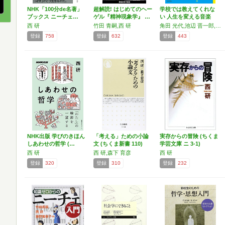
NHK「100分de名著」
超解読! はじめてのヘー
学校では教えてくれな
ブックス ニーチェ…
ゲル『精神現象学』 …
い 人生を変える音楽
(…
西 研
竹田 青嗣,西 研
角田 光代,池辺 晋一郎,又吉 直樹,雨宮 処凛,池谷 裕二,浦沢 直樹,遠藤 秀紀,大崎 善生,乙武 洋匡,今日 マチ子,清塚 信也,小手鞠 るい,近藤 良平,桜井 進,柴田 元幸,小路 幸也,辛酸 なめ子,高嶋 ちさ子,西 研,林 丹丹,町田 康,松井 咲子,みうらじゅん,宮下 奈都,本川 達雄,山田 ズーニー
登録
758
登録
632
登録
443
NHK出版 学びのきほん
「考える」ための小論
実存からの冒険 (ちくま
しあわせの哲学 (…
文 (ちくま新書 110)
学芸文庫 ニ 3-1)
西 研
西 研,森下 育彦
西 研
登録
320
登録
310
登録
232