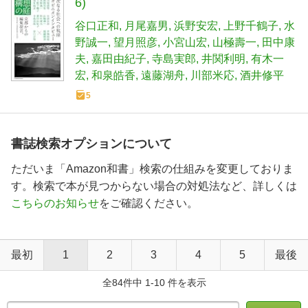
6)
谷口正和
月尾嘉男
浜野安宏
上野千鶴子
水
野誠一
望月照彦
小宮山宏
山極壽一
田中康
夫
嘉田由紀子
寺島実郎
井関利明
有木一
宏
和泉皓香
遠藤湖舟
川部米応
酒井修平
5
書誌検索オプションについて
ただいま「Amazon和書」検索の仕組みを変更しておりま
す。検索で本が見つからない場合の対処法など、詳しくは
こちらのお知らせ
をご確認ください。
最初
1
2
3
4
5
最後
全84件中 1-10 件を表示