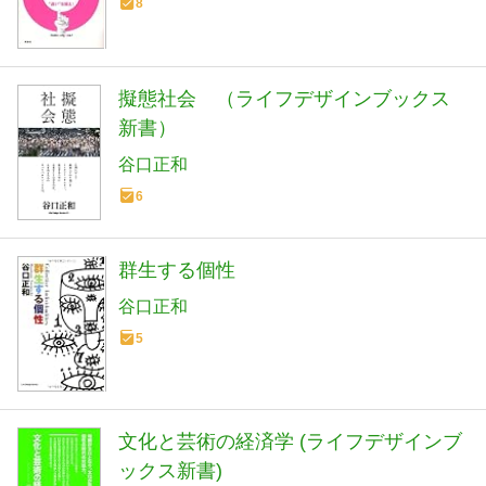
8
擬態社会 （ライフデザインブックス
新書）
谷口正和
6
群生する個性
谷口正和
5
文化と芸術の経済学 (ライフデザインブ
ックス新書)