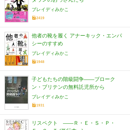
ブレイディみかこ
2419
他者の靴を履く アナーキック・エンパ
シーのすすめ
ブレイディみかこ
1948
子どもたちの階級闘争――ブローク
ン・ブリテンの無料託児所から
ブレイディみかこ
1931
リスペクト ――Ｒ・Ｅ・Ｓ・Ｐ・