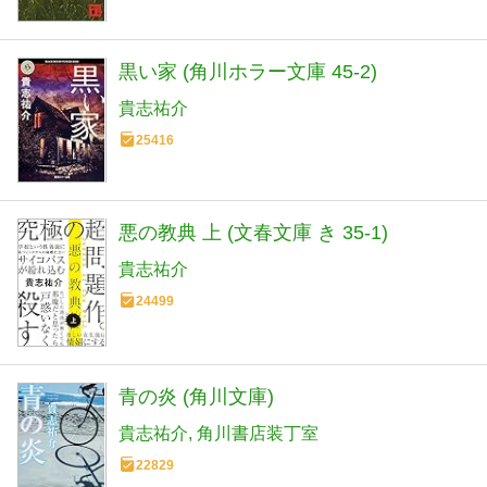
黒い家 (角川ホラー文庫 45-2)
貴志祐介
25416
悪の教典 上 (文春文庫 き 35-1)
貴志祐介
24499
青の炎 (角川文庫)
貴志祐介
角川書店装丁室
22829