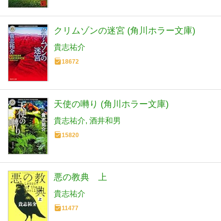
クリムゾンの迷宮 (角川ホラー文庫)
貴志祐介
18672
天使の囀り (角川ホラー文庫)
貴志祐介
酒井和男
15820
悪の教典 上
貴志祐介
11477