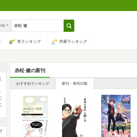
n和書
は
本ランキング
作家ランキング
赤松 健
の新刊
生
おすすめランキング
新刊・発売日順
ひ
に
に
ガ