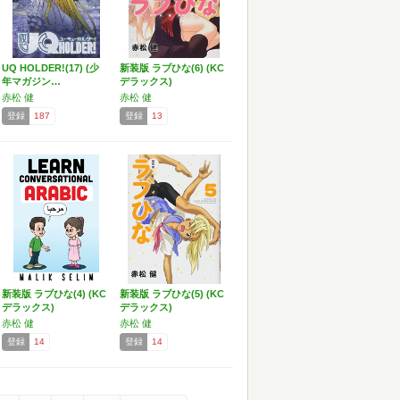
UQ HOLDER!(17) (少
新装版 ラブひな(6) (KC
年マガジン…
デラックス)
赤松 健
赤松 健
登録
187
登録
13
新装版 ラブひな(4) (KC
新装版 ラブひな(5) (KC
デラックス)
デラックス)
赤松 健
赤松 健
登録
14
登録
14