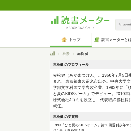
Amazo
トップ
読書メーターと
トップ
検索
赤松 健
赤松健 のプロフィール
赤松健（あかまつけん）。1968年7月5日
まれ、東京都東久留米市出身。中央大学文
学部文学科国文学専攻卒業。1993年に「
と夏のKIDSゲーム」でデビュー。2010年
株式会社Jコミを設立し、代表取締役社長
就任。
赤松健 の受賞歴
1993「ひと夏のKIDSゲーム」第50回週刊少年マ
ジン新人漫画賞入選