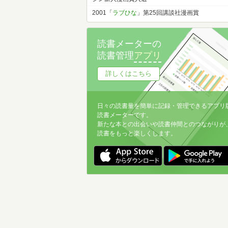
2001「
ラブひな
」第25回講談社漫画賞
読書メーターの
読書管理
アプリ
詳しくはこちら
日々の読書量を簡単に記録・管理できるアプリ
読書メーターです。
新たな本との出会いや読書仲間とのつながりが
読書をもっと楽しくします。