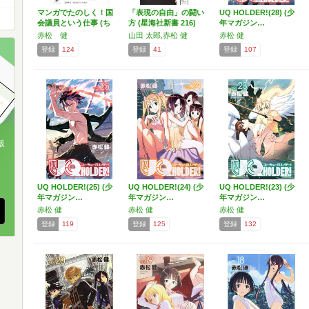
マンガでたのしく！国
「表現の自由」の闘い
UQ HOLDER!(28) (少
会議員という仕事 (ち
方 (星海社新書 216)
年マガジン…
く…
赤松 健
山田 太郎,赤松 健
赤松 健
登録
124
登録
41
登録
107
版
、
UQ HOLDER!(25) (少
UQ HOLDER!(24) (少
UQ HOLDER!(23) (少
年マガジン…
年マガジン…
年マガジン…
赤松 健
赤松 健
赤松 健
登録
119
登録
125
登録
132