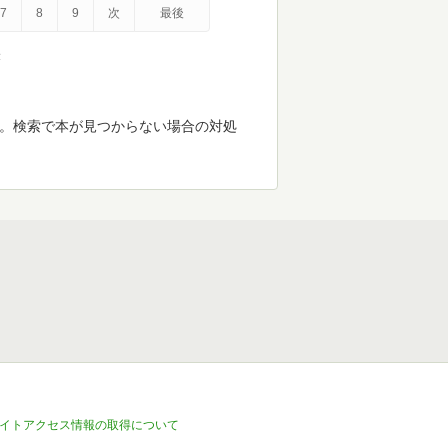
7
8
9
次
最後
示
す。検索で本が見つからない場合の対処
イトアクセス情報の取得について