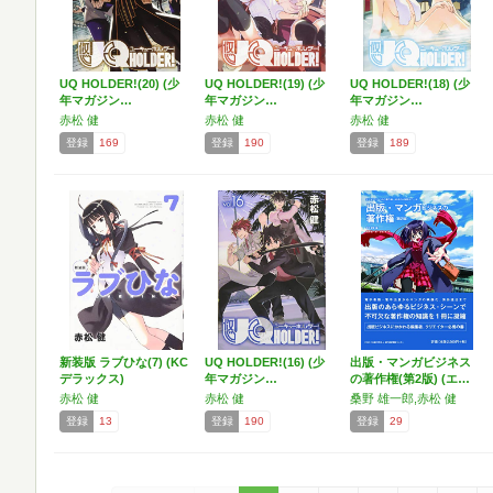
UQ HOLDER!(20) (少
UQ HOLDER!(19) (少
UQ HOLDER!(18) (少
年マガジン…
年マガジン…
年マガジン…
赤松 健
赤松 健
赤松 健
登録
169
登録
190
登録
189
新装版 ラブひな(7) (KC
UQ HOLDER!(16) (少
出版・マンガビジネス
デラックス)
年マガジン…
の著作権(第2版) (エ…
赤松 健
赤松 健
桑野 雄一郎,赤松 健
登録
13
登録
190
登録
29