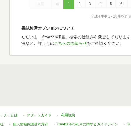
最初
前
1
2
3
4
5
6
全184件中 1 - 20件を表
書誌検索オプションについて
ただいま「Amazon和書」検索の仕組みを変更しておりま
法など、詳しくは
こちらのお知らせ
をご確認ください。
ーターとは
スタートガイド
利用規約
社
個人情報保護基本方針
Cookie等の利用に関するガイドライン
サ