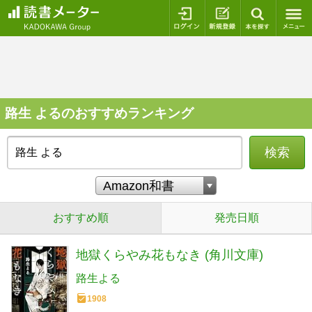
ログイン
新規登録
本を探
路生 よるのおすすめランキング
検索
おすすめ順
発売日順
地獄くらやみ花もなき (角川文庫)
路生よる
1908