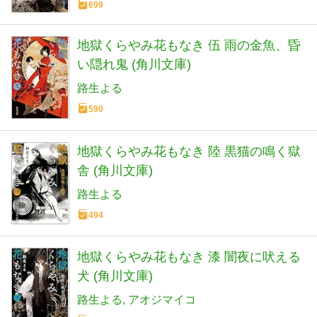
699
地獄くらやみ花もなき 伍 雨の金魚、昏
い隠れ鬼 (角川文庫)
路生よる
590
地獄くらやみ花もなき 陸 黒猫の鳴く獄
舎 (角川文庫)
路生よる
494
地獄くらやみ花もなき 漆 闇夜に吠える
犬 (角川文庫)
路生よる
アオジマイコ