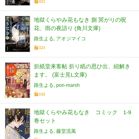
421
地獄くらやみ花もなき 捌 冥がりの呪
花、雨の夜語り (角川文庫)
路生よる
アオジマイコ
321
折紙堂来客帖 折り紙の思ひ出、紐解き
ます。 (富士見L文庫)
路生よる
pon-marsh
192
地獄くらやみ花もなき コミック 1-9
巻セット
路生よる
藤堂流風