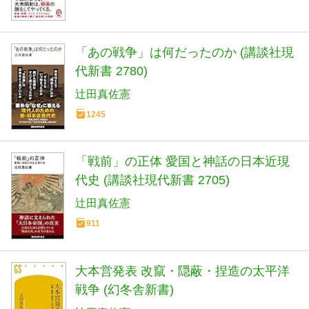
「あの戦争」は何だったのか (講談社現
代新書 2780)
辻田真佐憲
1245
「戦前」の正体 愛国と神話の日本近現
代史 (講談社現代新書 2705)
辻田真佐憲
911
大本営発表 改竄・隠蔽・捏造の太平洋
戦争 (幻冬舎新書)