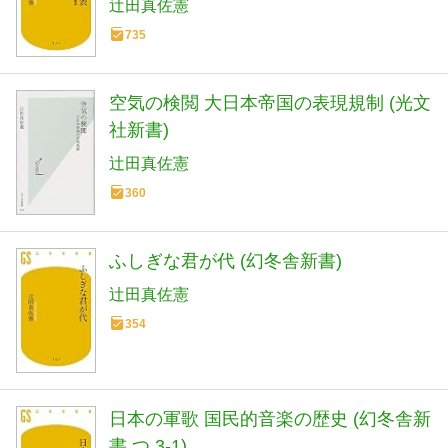
辻田真佐憲
735
空気の検閲 大日本帝国の表現規制 (光文
社新書)
辻田真佐憲
360
ふしぎな君が代 (幻冬舎新書)
辻田真佐憲
354
日本の軍歌 国民的音楽の歴史 (幻冬舎新
書 つ 3-1)