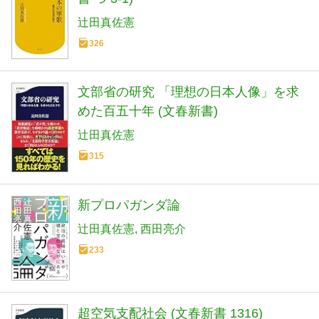
辻田真佐憲
326
文部省の研究 「理想の日本人像」を求
めた百五十年 (文春新書)
辻田真佐憲
315
新プロパガンダ論
辻田真佐憲
西田亮介
233
超空気支配社会 (文春新書 1316)