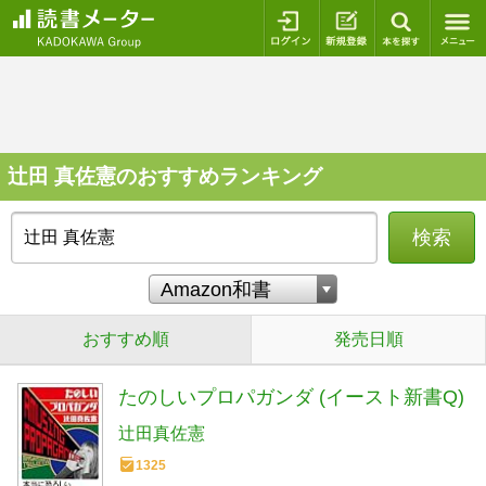
ログイン
新規登録
本を探
辻田 真佐憲のおすすめランキング
検索
おすすめ順
発売日順
たのしいプロパガンダ (イースト新書Q)
辻田真佐憲
1325