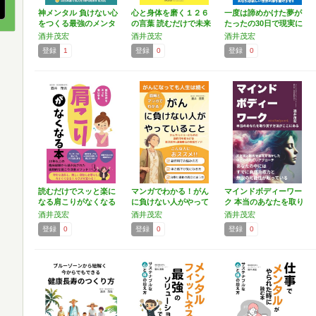
神メンタル 負けない心
心と身体を磨く１２６
一度は諦めかけた夢が
をつくる最強のメンタ
の言葉 読むだけで未来
たったの30日で現実に
ル…
が…
な…
酒井茂宏
酒井茂宏
酒井茂宏
登録
1
登録
0
登録
0
読むだけでスッと楽に
マンガでわかる！がん
マインドボディーワー
なる肩こりがなくなる
に負けない人がやって
ク 本当のあなたを取り
本：…
いる…
戻…
酒井茂宏
酒井茂宏
酒井茂宏
登録
0
登録
0
登録
0