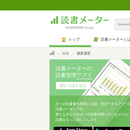
Amazo
トップ
読書メーターと
トップ
検索
酒井茂宏
読書メーターの
読書管理
アプリ
詳しくはこちら
日々の読書量を簡単に記録・管理できるアプリ
読書メーターです。
新たな本との出会いや読書仲間とのつながりが
読書をもっと楽しくします。