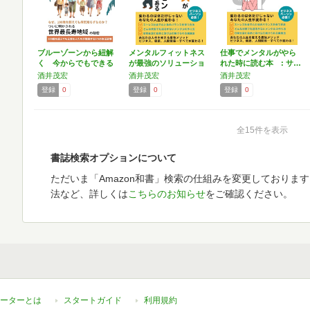
ブルーゾーンから紐解
メンタルフィットネス
仕事でメンタルがやら
く 今からでもできる
が最強のソリューショ
れた時に読む本 : サ…
健康…
ンで…
酒井茂宏
酒井茂宏
酒井茂宏
登録
0
登録
0
登録
0
全15件を表示
書誌検索オプションについて
ただいま「Amazon和書」検索の仕組みを変更しておりま
法など、詳しくは
こちらのお知らせ
をご確認ください。
ーターとは
スタートガイド
利用規約