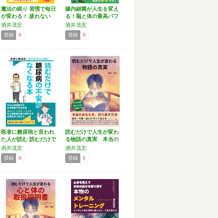
魔法の眠り 習慣で毎日
腸内細菌が人生を変え
が変わる！ 疲れない
る！脳と体の最高パフ
体…
ォー…
酒井茂宏
酒井茂宏
登録
0
登録
0
医者に糖尿病と言われ
読むだけで人生が変わ
た人が読む 読むだけで
る物語の真実 本当の
糖…
あな…
酒井茂宏
酒井茂宏
登録
0
登録
0