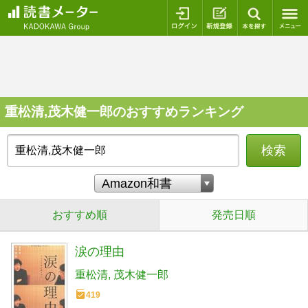
ログイン
新規登録
本を探
重松清,茂木健一郎のおすすめランキング
検索
おすすめ順
発売日順
涙の理由
重松清
茂木健一郎
419