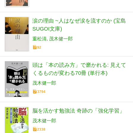
涙の理由 ~人はなぜ涙を流すのか (宝島
SUGOI文庫)
重松清
茂木健一郎
92
頭は「本の読み方」で磨かれる: 見えて
くるものが変わる70冊 (単行本)
茂木健一郎
3794
脳を活かす勉強法 奇跡の「強化学習」
茂木健一郎
2338