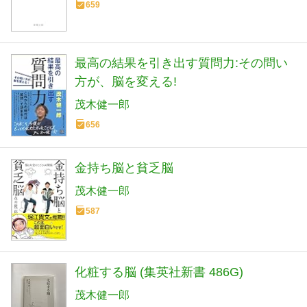
659
最高の結果を引き出す質問力:その問い
方が、脳を変える!
茂木健一郎
656
金持ち脳と貧乏脳
茂木健一郎
587
化粧する脳 (集英社新書 486G)
茂木健一郎