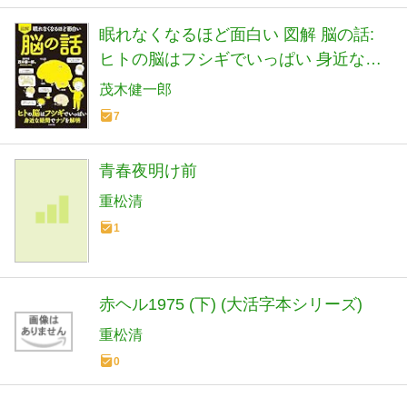
眠れなくなるほど面白い 図解 脳の話:
ヒトの脳はフシギでいっぱい 身近な疑
問でナゾを解明
茂木健一郎
7
青春夜明け前
重松清
1
赤ヘル1975 (下) (大活字本シリーズ)
重松清
0