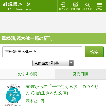
ログイン
新規登録
本を探
重松清,茂木健一郎の新刊
検索
おすすめ順
発売日順
50歳からの「一生使える脳」のつくり
方 (知的生きかた文庫)
茂木健一郎