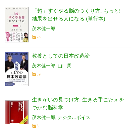
「超」すぐやる脳のつくり方: もっと!
結果を出せる人になる (単行本)
茂木健一郎
26
教養としての日本改造論
茂木健一郎
山口周
39
生きがいの見つけ方: 生きる手ごたえを
つかむ脳科学
茂木健一郎
デジタルボイス
3