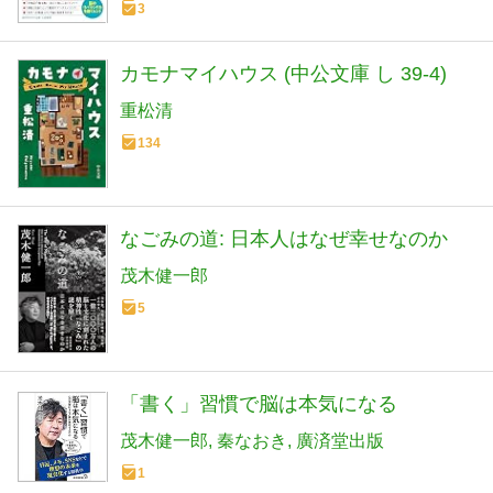
3
カモナマイハウス (中公文庫 し 39-4)
重松清
134
なごみの道: 日本人はなぜ幸せなのか
茂木健一郎
5
「書く」習慣で脳は本気になる
茂木健一郎
秦なおき
廣済堂出版
1