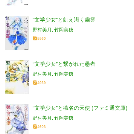
”文学少女”と飢え渇く幽霊
野村美月
竹岡美穂
5560
“文学少女”と繋がれた愚者
野村美月
竹岡美穂
4939
“文学少女”と穢名の天使 (ファミ通文庫)
野村美月
竹岡美穂
4603