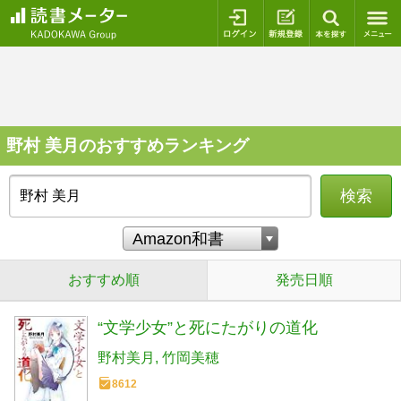
ログイン
新規登録
本を探
野村 美月のおすすめランキング
検索
おすすめ順
発売日順
“文学少女”と死にたがりの道化
野村美月
竹岡美穂
8612