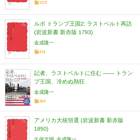
1110
ルポ トランプ王国2: ラストベルト再訪
(岩波新書 新赤版 1793)
金成隆一
432
記者、ラストベルトに住む —— トラン
プ王国、冷めぬ熱狂
金成隆一
364
アメリカ大統領選 (岩波新書 新赤版
1850)
久保文明
金成隆一