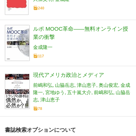
240
ルポ MOOC革命――無料オンライン授
業の衝撃
金成隆一
117
現代アメリカ政治とメディア
前嶋和弘
山脇岳志
津山恵子
奥山俊宏
金成
隆一
宮地ゆう
五十嵐大介
前嶋和弘
山脇岳
志
津山恵子
78
書誌検索オプションについて