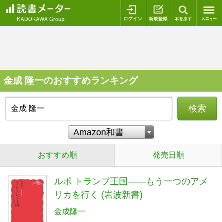
ログイン
新規登録
本を探
金成 隆一のおすすめランキング
検索
おすすめ順
発売日順
ルポ トランプ王国――もう一つのアメ
リカを行く (岩波新書)
金成隆一